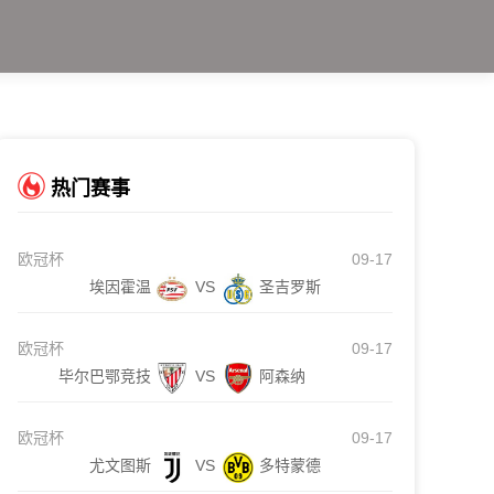
热门赛事
欧冠杯
09-17
埃因霍温
VS
圣吉罗斯
欧冠杯
09-17
毕尔巴鄂竞技
VS
阿森纳
欧冠杯
09-17
尤文图斯
VS
多特蒙德