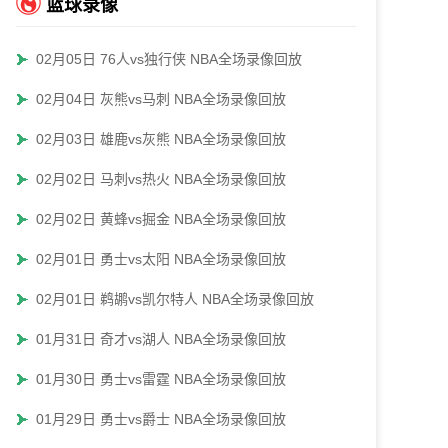
篮球录像
02月05日 76人vs独行侠 NBA全场录像回放
02月04日 灰熊vs马刺 NBA全场录像回放
02月03日 雄鹿vs灰熊 NBA全场录像回放
02月02日 马刺vs热火 NBA全场录像回放
02月02日 黄蜂vs掘金 NBA全场录像回放
02月01日 勇士vs太阳 NBA全场录像回放
02月01日 鹈鹕vs凯尔特人 NBA全场录像回放
01月31日 奇才vs湖人 NBA全场录像回放
01月30日 勇士vs雷霆 NBA全场录像回放
01月29日 勇士vs爵士 NBA全场录像回放