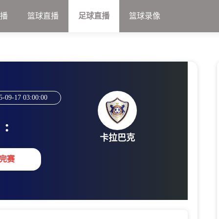
直播
篮球直播
足球直播
篮球录像
5-09-17 03:00:00
:
卡拉巴克
完赛