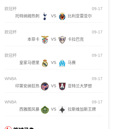
欧冠杯
09-17
托特纳姆热刺
VS
比利亚雷亚尔
欧冠杯
09-17
本菲卡
VS
卡拉巴克
欧冠杯
09-17
皇家马德里
VS
马赛
WNBA
09-17
印第安纳狂热
VS
亚特兰大梦想
WNBA
09-17
西雅图风暴
VS
拉斯维加斯王牌